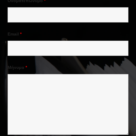
Ονοματεπώνυμο
*
Email
*
Μήνυμα
*