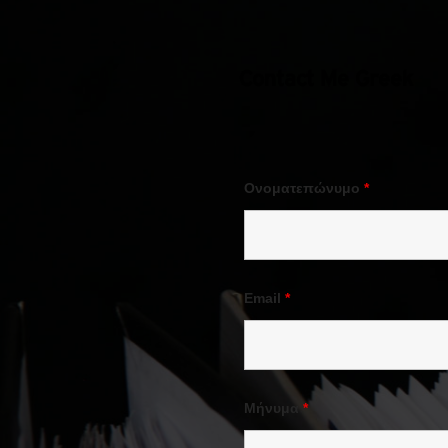
Contact Me Greek
Ονοματεπώνυμο
*
Email
*
Μήνυμα
*