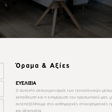
Όραµα & Αξίες
ΕΥΕΛΙΞΙΑ
Ο συνεχής εκσυγχρονισμός των τεχνολογικών μέσων 
εκπαίδευση και η ενημέρωση του προσωπικού μας, μ
αντεπεξέλθουμε στις καθημερινές επιχειρηματικές π
και αξιοπιστία.