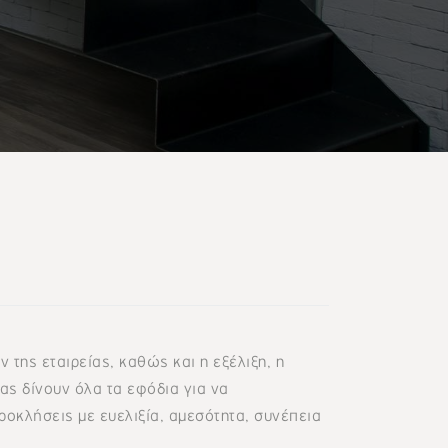
της εταιρείας, καθώς και η εξέλιξη, η
ας δίνουν όλα τα εφόδια για να
ροκλήσεις με ευελιξία, αμεσότητα, συνέπεια